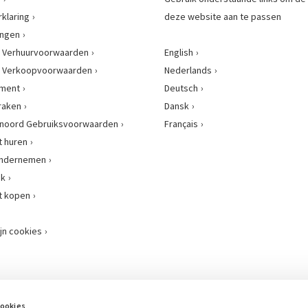
rklaring
deze website aan te passen
ingen
 Verhuurvoorwaarden
English
 Verkoopvoorwaarden
Nederlands
ement
Deutsch
raken
Dansk
enoord Gebruiksvoorwaarden
Français
 huren
 ondernemen
nk
t kopen
jn cookies
Onze samenwerkingsverbanden
cookies