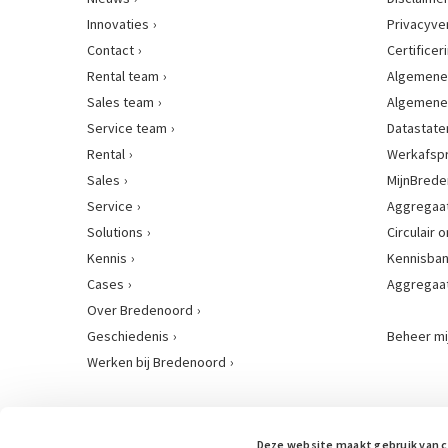
Innovaties
Privacyve
Contact
Certificer
Rental team
Algemene
Sales team
Algemene
Service team
Datastat
Rental
Werkafsp
Sales
MijnBred
Service
Aggregaat
Solutions
Circulair
Kennis
Kennisba
Cases
Aggregaa
Over Bredenoord
Geschiedenis
Beheer mi
Werken bij Bredenoord
Deze website maakt gebruik van 