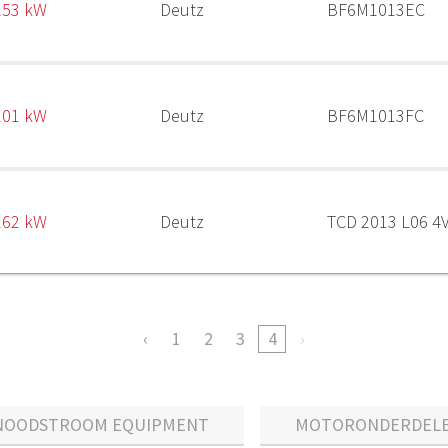
153 kW
Deutz
BF6M1013EC
201 kW
Deutz
BF6M1013FC
262 kW
Deutz
TCD 2013 L06 4
1
2
3
4
NOODSTROOM EQUIPMENT
MOTORONDERDEL