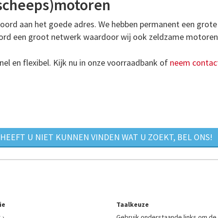
(scheeps)motoren
enoord aan het goede adres. We hebben permanent een grot
enoord een groot netwerk waardoor wij ook zeldzame motoren
el en flexibel. Kijk nu in onze voorraadbank of
neem contact
HEEFT U NIET KUNNEN VINDEN WAT U ZOEKT, BEL ONS!
ie
Taalkeuze
r
Gebruik onderstaande links om de 