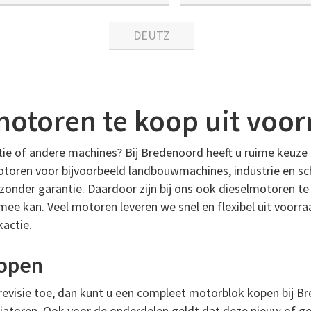
DEUTZ
motoren te koop uit voor
e of andere machines? Bij Bredenoord heeft u ruime keuze 
motoren voor bijvoorbeeld landbouwmachines, industrie en sc
zonder garantie. Daardoor zijn bij ons ook dieselmotoren 
mee kan. Veel motoren leveren we snel en flexibel uit voorr
actie.
kopen
 revisie toe, dan kunt u een compleet motorblok kopen bij B
iatoren. Ook voor de onderdelen geldt dat deze nieuw of gebr