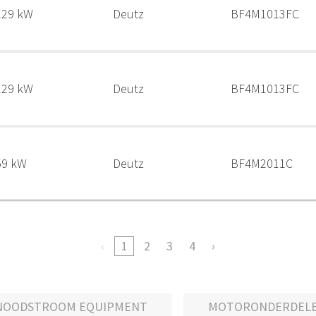
129 kW
Deutz
BF4M1013FC
129 kW
Deutz
BF4M1013FC
59 kW
Deutz
BF4M2011C
1
2
3
4
NOODSTROOM EQUIPMENT
MOTORONDERDEL