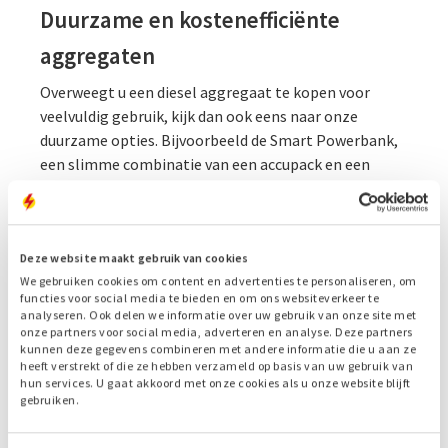
Duurzame en kostenefficiënte
aggregaten
Overweegt u een diesel aggregaat te kopen voor
veelvuldig gebruik, kijk dan ook eens naar onze
duurzame opties. Bijvoorbeeld de Smart Powerbank,
een slimme combinatie van een accupack en een
diesel aggregaat. De machine gebruikt eerst het
vermogen uit de accu, het stroomaggregaat slaat dus
alleen aan bij een grote stroomvraag of als de accu
leeg is. Dat bespaart u tot wel 70% aan brandstof en
Deze website maakt gebruik van cookies
uitstoot. Daarnaast kunt u de Smart Powerbank zo
We gebruiken cookies om content en advertenties te personaliseren, om
functies voor social media te bieden en om ons websiteverkeer te
instellen dat deze ’s nachts stil is, ideaal voor
analyseren. Ook delen we informatie over uw gebruik van onze site met
werkzaamheden in bewoond gebied. Een andere optie
onze partners voor social media, adverteren en analyse. Deze partners
kunnen deze gegevens combineren met andere informatie die u aan ze
is online monitoring, waarmee u op afstand
heeft verstrekt of die ze hebben verzameld op basis van uw gebruik van
vermogen en brandstofverbruik kunt aflezen. Met die
hun services. U gaat akkoord met onze cookies als u onze website blijft
gebruiken.
gegevens kunnen we de installatie zo afstellen dat
deze nog efficiënter werkt. Verder zijn de standaard