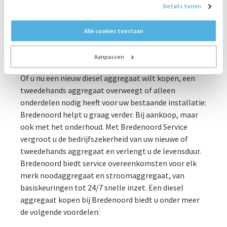
diesel aggregaten die wij te koop hebben eenvoudig
Details tonen
te verduurzamen. Bijvoorbeeld met het Clear Air
Roetfilter dat 99,9% van de roetdeeltjes afvangt.
Alle cookies toestaan
Ruime keuze diesel aggregaten en
Aanpassen
uitgebreide service
Of u nu een nieuw diesel aggregaat wilt kopen, een
tweedehands aggregaat overweegt of alleen
onderdelen nodig heeft voor uw bestaande installatie:
Bredenoord helpt u graag verder. Bij aankoop, maar
ook met het onderhoud. Met Bredenoord Service
vergroot u de bedrijfszekerheid van uw nieuwe of
tweedehands aggregaat en verlengt u de levensduur.
Bredenoord biedt service overeenkomsten voor elk
merk noodaggregaat en stroomaggregaat, van
basiskeuringen tot 24/7 snelle inzet. Een diesel
aggregaat kopen bij Bredenoord biedt u onder meer
de volgende voordelen: