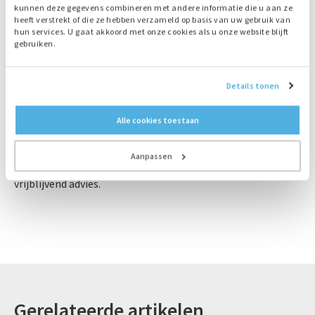
kunnen deze gegevens combineren met andere informatie die u aan ze
Aggregraat huren? Bredenoord levert
heeft verstrekt of die ze hebben verzameld op basis van uw gebruik van
hun services. U gaat akkoord met onze cookies als u onze website blijft
betrouwbare oplossingen
gebruiken.
Zoekt u een betrouwbaar aggregaat voor uw event,
noodstroomvoorziening, bouwproject of andere
Details tonen
toepassing? Bredenoord beschikt over een ruim en
compleet aanbod aan aggregaten met vermogens van 15
Alle cookies toestaan
tot 2000 kVA en denkt graag met u mee over de beste
oplossing voor uw situatie. Uiteraard verzorgen we tevens
Aanpassen
het onderhoud. Neem gerust contact op voor een
vrijblijvend advies.
Gerelateerde artikelen