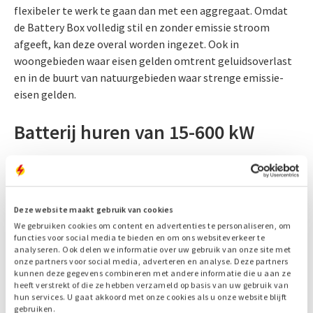
flexibeler te werk te gaan dan met een aggregaat. Omdat
de Battery Box volledig stil en zonder emissie stroom
afgeeft, kan deze overal worden ingezet. Ook in
woongebieden waar eisen gelden omtrent geluidsoverlast
en in de buurt van natuurgebieden waar strenge emissie-
eisen gelden.
Batterij huren van 15-600 kW
Bij Bredenoord kunt u een batterij huren in verschillende
vermogensklasses. De allerkleinste batterij in onze
verhuurvloot is de
ESaver
met een vermogen van 15 kW en
Deze website maakt gebruik van cookies
een opslagcapaciteit van 34 kWh, de grootste
Battery Box
We gebruiken cookies om content en advertenties te personaliseren, om
600
heeft een vermogen van 600 kW en kan 665 kWh aan
functies voor social media te bieden en om ons websiteverkeer te
energie opslaan. Elke Battery Box in de verhuur is zo
analyseren. Ook delen we informatie over uw gebruik van onze site met
ontworpen dat deze veilig en eenvoudig kan worden
onze partners voor social media, adverteren en analyse. Deze partners
kunnen deze gegevens combineren met andere informatie die u aan ze
vervoerd naar uw projectlocatie.
heeft verstrekt of die ze hebben verzameld op basis van uw gebruik van
hun services. U gaat akkoord met onze cookies als u onze website blijft
gebruiken.
Heeft u meer vermogen nodig dan zelfs de Battery Box 600