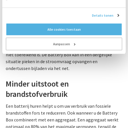
kan leveren? Het is mogelijk om meerdere Battery Boxen
aan elkaar te koppelen tot een systeem van meerdere
Details tonen
MW’s. Ook kan de Battery Box deel uitmaken van een
hybride energieoplossing, waarin bijvoorbeeld ook een
Alle cookies toestaan
aggregaat, het net of een andere energiebron is
opgenomen. Dat maakt het uitermate interessant om de
Aanpassen
Battery Box te huren voor locaties waar de netaansluiting
niet toereikend is. De Battery Box kan in een dergelijke
situatie pieken in de stroomvraag opvangen en
ondertussen bijladen via het net.
Minder uitstoot en
brandstofverbruik
Een batterij huren helpt u om uw verbruik van fossiele
brandstoffen fors te reduceren. Ook wanneer u de Battery
Box combineert met een aggregaat. Een aggregaat werkt
optimaal op 80% van het maximale vermogen, terwijl de