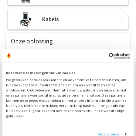
Kabels
Onze oplossing
1. Technisch advies
Aggregaat, brandstof, hybride energie, opslag,
monitoring
Deze website maakt gebruik van cookies
2. Offerte
We gebruiken cookies om content en advertenties te personaliseren, om
Ontvang een scherpe offerte
functies voor social media te bieden en om ons websiteverkeer te
analyseren. Ook delen we informatie over uw gebruik van onze site met
3. Transport
onze partners voor social media, adverteren en analyse. Deze partners
Snelle aflevering door onze chauffeurs
kunnen deze gegevens combineren met andere informatie die u aan ze
heeft verstrekt of die ze hebben verzameld op basis van uw gebruik van
hun services. U gaat akkoord met onze cookies als u onze website blijft
4. Afleverservice
gebruiken.
Vakkundige plaatsing en aansluiting door de
chauffeurs
5. Your Power!
Details tonen