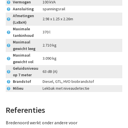
Vermogen
100 kVA
?
Aansluiting
spanningsrail
?
Afmetingen
2.98 x 1.25 x 2.26m
?
(LxBxH)
Maximale
370 l
?
tankinhoud
Maximaal
2.710 kg
?
gewicht leeg
Maximaal
3.090 kg
?
gewicht vol
Geluidsniveau
63 dB (A)
?
op 7 meter
Brandstof
Diesel, GTL, HVO biobrandstof
?
Milieu
Lekbak met niveaudetectie
?
Referenties
Bredenoord werkt onder andere voor