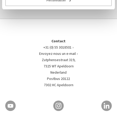
Personnaliser
VERS PIÈCES-DU-MOTEUR LA VUE D'ENSEMBLE ›
Contact
+31 (0) 55 3018501
Envoyez-nous un e-mail
Zutphensestraat 319,
7325 WT Apeldoorn
Nederland
Postbus 20122
7302 HC Apeldoorn