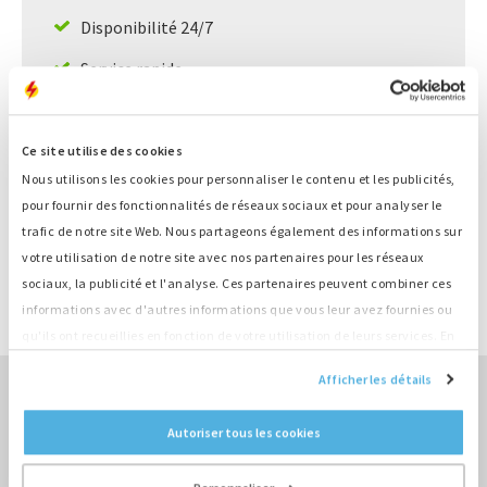
Disponibilité 24/7
Service rapide
Grand stock, livraison directe
Ce site utilise des cookies
Nous utilisons les cookies pour personnaliser le contenu et les publicités,
Informations sur le produit
pour fournir des fonctionnalités de réseaux sociaux et pour analyser le
trafic de notre site Web. Nous partageons également des informations sur
Numéro
K568
votre utilisation de notre site avec nos partenaires pour les réseaux
Catégorie
Cilinderkop
sociaux, la publicité et l'analyse. Ces partenaires peuvent combiner ces
Marque
Deutz
informations avec d'autres informations que vous leur avez fournies ou
Type
BF4M1013FC
qu'ils ont recueillies en fonction de votre utilisation de leurs services. En
continuant d'utiliser notre site Web, vous acceptez nos cookies.
Afficher les détails
VERS VENTE LA VUE D'ENSEMBLE ›
Autoriser tous les cookies