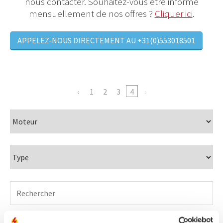
nous contacter. Souhaitez-vous être informé
mensuellement de nos offres ?
Cliquer ici
.
APPELEZ-NOUS DIRECTEMENT AU +31(0)553018501
1
2
3
4