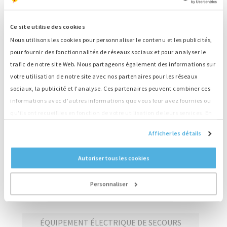
Trier par :
Numéro
Sortie
Catégorie
Ce site utilise des cookies
Nous utilisons les cookies pour personnaliser le contenu et les publicités,
M3848
129 kW
pour fournir des fonctionnalités de réseaux sociaux et pour analyser le
trafic de notre site Web. Nous partageons également des informations sur
votre utilisation de notre site avec nos partenaires pour les réseaux
M3849
129 kW
sociaux, la publicité et l'analyse. Ces partenaires peuvent combiner ces
informations avec d'autres informations que vous leur avez fournies ou
qu'ils ont recueillies en fonction de votre utilisation de leurs services. En
M3977
102 kW
continuant d'utiliser notre site Web, vous acceptez nos cookies.
Afficher les détails
Autoriser tous les cookies
1
2
3
4
Personnaliser
GÉNÉRATEURS EN STOCK
ÉQUIPEMENT ÉLECTRIQUE DE SECOURS