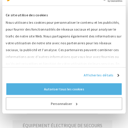
Trier par :
Numéro
Sortie
Catégorie
Ce site utilise des cookies
Nous utilisons les cookies pour personnaliser le contenu et les publicités,
M3567
129 kW
pour fournir des fonctionnalités de réseaux sociaux et pour analyser le
trafic de notre site Web. Nous partageons également des informations sur
votre utilisation de notre site avec nos partenaires pour les réseaux
M3009
55 kW
sociaux, la publicité et l'analyse. Ces partenaires peuvent combiner ces
informations avec d'autres informations que vous leur avez fournies ou
qu'ils ont recueillies en fonction de votre utilisation de leurs services. En
M2920
71 kW
continuant d'utiliser notre site Web, vous acceptez nos cookies.
Afficher les détails
Autoriser tous les cookies
1
2
3
4
Personnaliser
GÉNÉRATEURS EN STOCK
ÉQUIPEMENT ÉLECTRIQUE DE SECOURS