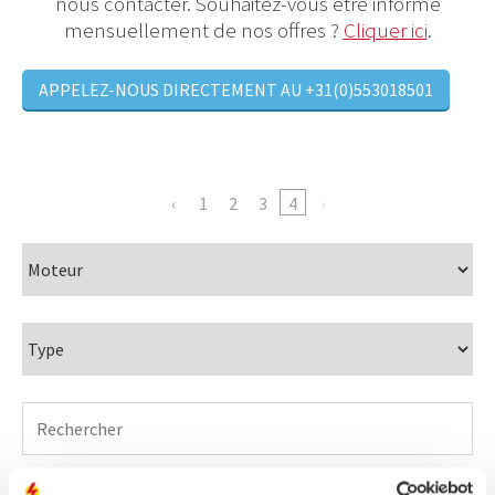
nous contacter. Souhaitez-vous être informé
mensuellement de nos offres ?
Cliquer ici
.
APPELEZ-NOUS DIRECTEMENT AU +31(0)553018501
1
2
3
4