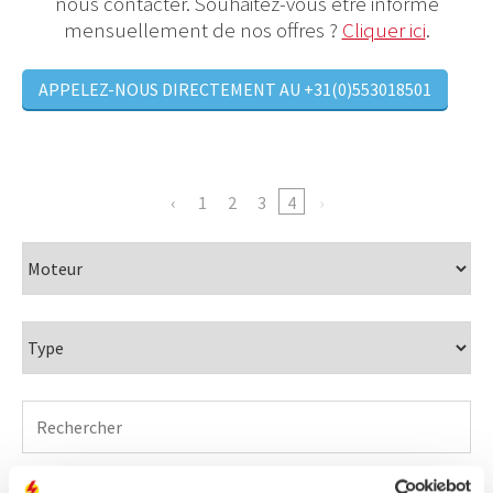
nous contacter. Souhaitez-vous être informé
mensuellement de nos offres ?
Cliquer ici
.
APPELEZ-NOUS DIRECTEMENT AU +31(0)553018501
1
2
3
4