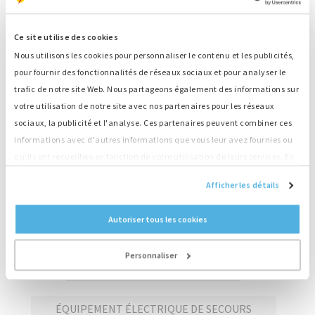
Trier par :
Numéro
Sortie
Catégorie
Ce site utilise des cookies
Nous utilisons les cookies pour personnaliser le contenu et les publicités,
M4038
201 kW
pour fournir des fonctionnalités de réseaux sociaux et pour analyser le
trafic de notre site Web. Nous partageons également des informations sur
votre utilisation de notre site avec nos partenaires pour les réseaux
M4050
262 kW
sociaux, la publicité et l'analyse. Ces partenaires peuvent combiner ces
informations avec d'autres informations que vous leur avez fournies ou
qu'ils ont recueillies en fonction de votre utilisation de leurs services. En
M3009
55 kW
continuant d'utiliser notre site Web, vous acceptez nos cookies.
Afficher les détails
Autoriser tous les cookies
1
2
3
4
Personnaliser
GÉNÉRATEURS EN STOCK
ÉQUIPEMENT ÉLECTRIQUE DE SECOURS