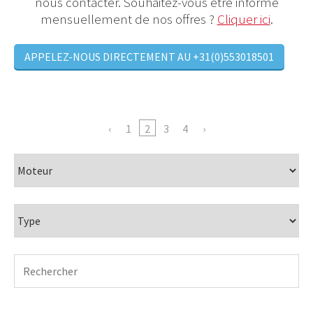
nous contacter. Souhaitez-vous être informé
mensuellement de nos offres ?
Cliquer ici
.
APPELEZ-NOUS DIRECTEMENT AU +31(0)553018501
1
2
3
4