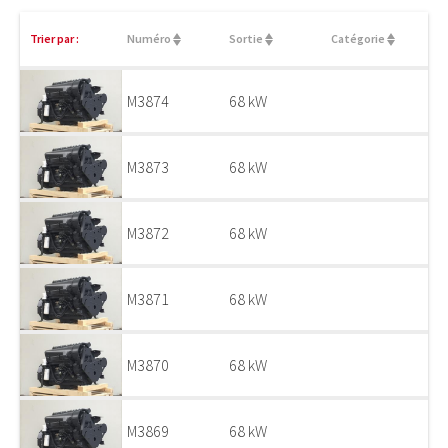
Trier par :
Numéro
Sortie
Catégorie
M3874
68 kW
M3873
68 kW
M3872
68 kW
M3871
68 kW
M3870
68 kW
M3869
68 kW