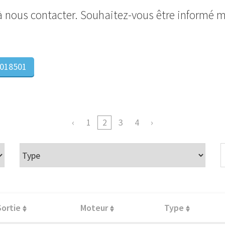
 à nous contacter. Souhaitez-vous être informé 
018501
1
2
3
4
Sortie
Moteur
Type