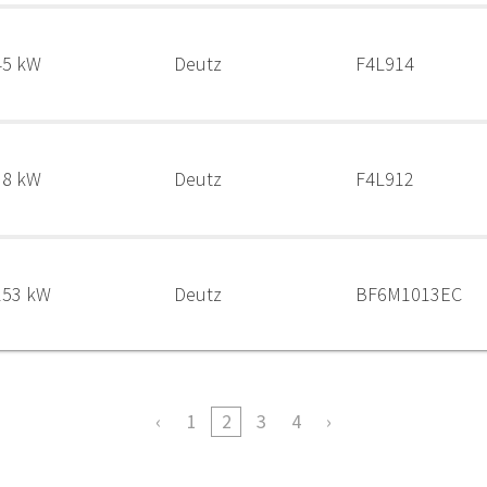
45 kW
Deutz
F4L914
38 kW
Deutz
F4L912
153 kW
Deutz
BF6M1013EC
1
2
3
4