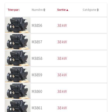
Trier par :
Numéro
Sortie
Catégorie
M3856
38 kW
M3857
38 kW
M3858
38 kW
M3859
38 kW
M3860
38 kW
M3861
38 kW