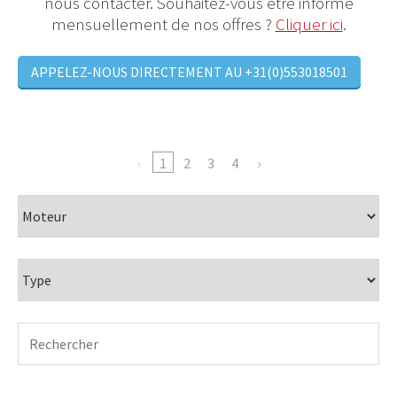
nous contacter. Souhaitez-vous être informé
mensuellement de nos offres ?
Cliquer ici
.
APPELEZ-NOUS DIRECTEMENT AU +31(0)553018501
1
2
3
4