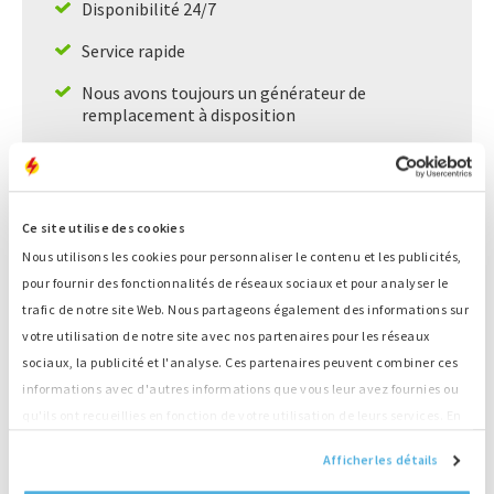
Disponibilité 24/7
Service rapide
Nous avons toujours un générateur de
remplacement à disposition
Grand stock, livraison directe
Ce site utilise des cookies
Informations sur le produit
Nous utilisons les cookies pour personnaliser le contenu et les publicités,
pour fournir des fonctionnalités de réseaux sociaux et pour analyser le
Numéro
A2313
trafic de notre site Web. Nous partageons également des informations sur
PRP kVA
0 kVA
votre utilisation de notre site avec nos partenaires pour les réseaux
Sortie (LTP)
2590 kVA
sociaux, la publicité et l'analyse. Ces partenaires peuvent combiner ces
Modèle
Open set
informations avec d'autres informations que vous leur avez fournies ou
Moteur
Mitsubishi
qu'ils ont recueillies en fonction de votre utilisation de leurs services. En
Type
S16R-Y2PTAW2
continuant d'utiliser notre site Web, vous acceptez nos cookies.
Générateur
Stamford
Afficher les détails
Type
PI734F1