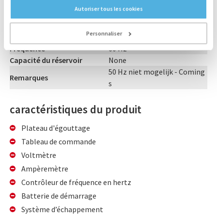
Année de construction
2014
Autoriser tous les cookies
Heures de fonctionnement
0 heure
Dimensions
590x223x255 cm
Personnaliser
Tension
254/440 V
Fréquence
60 Hz
Capacité du réservoir
None
50 Hz niet mogelijk - Coming
Remarques
s
caractéristiques du produit
Plateau d'égouttage
Tableau de commande
Voltmètre
Ampèremètre
Contrôleur de fréquence en hertz
Batterie de démarrage
Système d’échappement