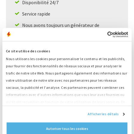
Disponibilité 24/7
Service rapide
Nous avons toujours un générateur de
remplacement à disposition
Grand stock, livraison directe
Ce site utilise des cookies
Nous utilisons les cookies pour personnaliser le contenu et les publicités,
Informations sur le produit
pour fournir des fonctionnalités de réseaux sociaux et pour analyser le
trafic de notre site Web. Nous partageons également des informations sur
Numéro
A2940
votre utilisation de notre site avec nos partenaires pour les réseaux
Sortie (LTP)
1250 kVA
sociaux, la publicité et l'analyse. Ces partenaires peuvent combiner ces
Modèle
Open
informations avec d'autres informations que vous leur avez fournies ou
Moteur
Caterpillar
qu'ils ont recueillies en fonction de votre utilisation de leurs services. En
Type
C32 (Remanufactured by Cat )
continuant d'utiliser notre site Web, vous acceptez nos cookies.
Générateur
Caterpillar
Afficher les détails
Type
SR5
Émission
Stage II
Autoriser tous les cookies