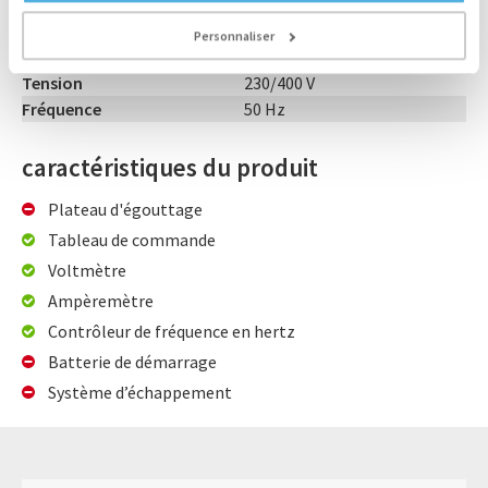
Année de construction
2022
Heures de fonctionnement
0 heure
Personnaliser
Dimensions
20 ft HIghcube cm
Tension
230/400 V
Fréquence
50 Hz
caractéristiques du produit
Plateau d'égouttage
Tableau de commande
Voltmètre
Ampèremètre
Contrôleur de fréquence en hertz
Batterie de démarrage
Système d’échappement