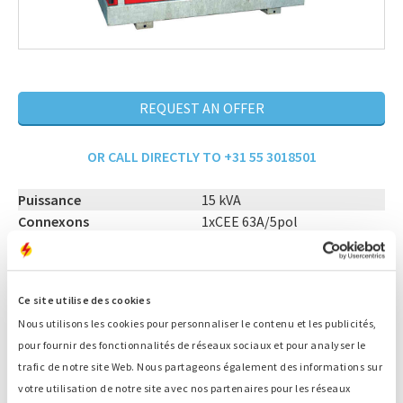
REQUEST AN OFFER
OR CALL DIRECTLY TO +31 55 3018501
Puissance
15 kVA
Connexons
1xCEE 63A/5pol
Dimensions (LxlxH)
1,77 x 0,93 x 1,72 m
Capacité maximum du
173,5 l
réservoir
Ce site utilise des cookies
Poids maximum à vide
1 050 kg
Nous utilisons les cookies pour personnaliser le contenu et les publicités,
Poids masimum chargé
1 195 kg
pour fournir des fonctionnalités de réseaux sociaux et pour analyser le
dB (A) mesurées à 7 mètres
57 dB (A)
trafic de notre site Web. Nous partageons également des informations sur
de distance
votre utilisation de notre site avec nos partenaires pour les réseaux
Diesel, GTL, biocarburant