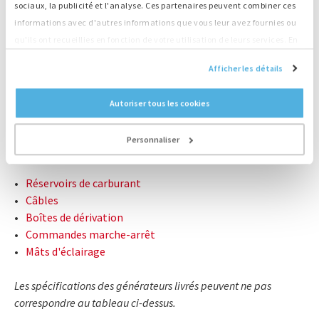
Carburant
sociaux, la publicité et l'analyse. Ces partenaires peuvent combiner ces
HVO
informations avec d'autres informations que vous leur avez fournies ou
Bac de sécurité + détection de
Environnement
qu'ils ont recueillies en fonction de votre utilisation de leurs services. En
niveau
continuant d'utiliser notre site Web, vous acceptez nos cookies.
Egalement disponible en
Afficher les détails
Super Silent
Autoriser tous les cookies
NOUS CONTACTER : +31 (0)55-3018501
Personnaliser
Produits associés :
Réservoirs de carburant
Câbles
Boîtes de dérivation
Commandes marche-arrêt
Mâts d'éclairage
Les spécifications des générateurs livrés peuvent ne pas
correspondre au tableau ci-dessus.