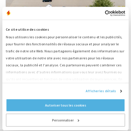
Bredenoord Wörnitz
Ce site utilise des cookies
Adresse
Am Kreisel 6, D-91637 Wörnitz
Nous utilisons les cookies pour personnaliser le contenu et les publicités,
Pays
Allemagne
pour fournir des fonctionnalités de réseaux sociaux et pour analyser le
Boîte postale
D-91637 Wörnitz
trafic de notre site Web. Nous partageons également des informations sur
votre utilisation de notre site avec nos partenaires pour les réseaux
E-mail
Envoyez-nous un e-mail
sociaux, la publicité et l'analyse. Ces partenaires peuvent combiner ces
Téléphone
00800 – 55008800
informations avec d'autres informations que vous leur avez fournies ou
Itinéraire
Cliquez ici pour les directions
qu'ils ont recueillies en fonction de votre utilisation de leurs services. En
continuant d'utiliser notre site Web, vous acceptez nos cookies.
Afficher les détails
Autoriser tous les cookies
DÉCOUVREZ TOUTES NOS IMPLANTATIONS
Personnaliser