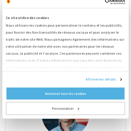
Smart Powerbank en continu en fonction des circonstances
locales pour une consommation optimale de carburant. Un
autre avantage majeur est que le système peut fonctionner
Ce site utilise des cookies
de façon silencieuse si on le souhaite. Parfait par exemple
Nous utilisons les cookies pour personnaliser le contenu et les publicités,
pour une utilisation dans des réserves naturelles ou la nuit
pour fournir des fonctionnalités de réseaux sociaux et pour analyser le
dans des zones résidentielles. Le Smart Powerbank est
trafic de notre site Web. Nous partageons également des informations sur
disponible en différentes capacités et il est modulable. Cela
votre utilisation de notre site avec nos partenaires pour les réseaux
permet à notre client de conserver une certaine souplesse,
sociaux, la publicité et l'analyse. Ces partenaires peuvent combiner ces
notamment au niveau financier. Nous proposons des
informations avec d'autres informations que vous leur avez fournies ou
solutions complètes, de la vente au leasing ou même un
qu'ils ont recueillies en fonction de votre utilisation de leurs services. En
paiement par kWh consommé si désiré. »
continuant d'utiliser notre site Web, vous acceptez nos cookies.
Afficher les détails
Autoriser tous les cookies
Personnaliser