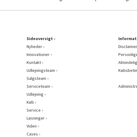
Sideoversigt
Informat
Nyheder
Disclaime
Innovationer
Personlig
Kontakt
Almindeli
Udlejningsteam
Købsbetin
Salgsteam
Serviceteam
Administr
Udlejning
Køb
Service
Løsninger
Viden
Cases