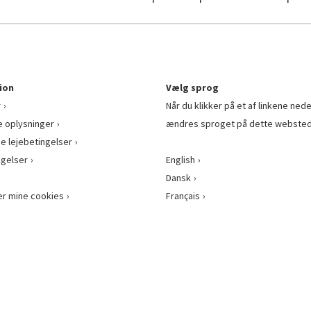
ion
Vælg sprog
r
Når du klikker på et af linkene nede
e oplysninger
ændres sproget på dette websted
ge lejebetingelser
gelser
English
Dansk
er mine cookies
Français