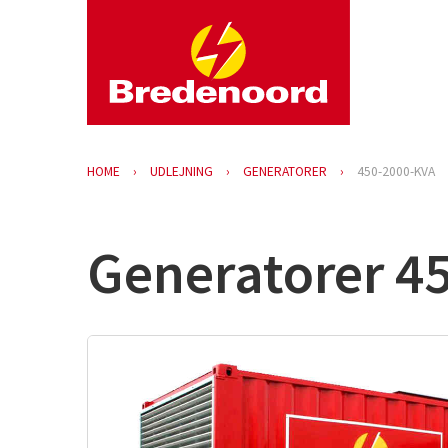
HOME
UDLEJNING
GENERATORER
450-2000-KVA
Generatorer 45