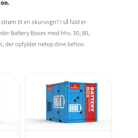
ion.
strøm til en skurvogn? I så fald er
lbyder Battery Boxes med hhv. 30, 80,
el, der opfylder netop dine behov.