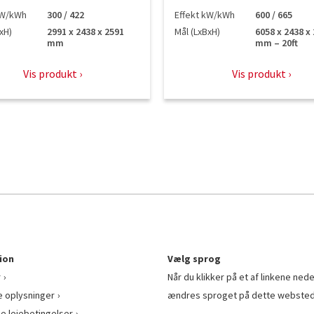
kW/kWh
300 / 422
Effekt kW/kWh
600 / 665
xH)
2991 x 2438 x 2591
Mål (LxBxH)
6058 x 2438 x
mm
mm – 20ft
Vis produkt
Vis produkt
ion
Vælg sprog
r
Når du klikker på et af linkene nede
e oplysninger
ændres sproget på dette websted
ge lejebetingelser