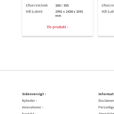
Effekt kW/kWh
300 / 355
Effekt 
Mål (LxBxH)
2991 x 2438 x 2591
Mål (LxB
mm
Vis produkt
Sideoversigt
Informat
Nyheder
Disclaime
Innovationer
Personlig
Kontakt
Almindeli