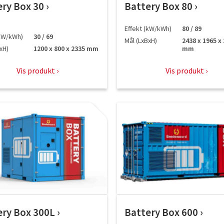
ery Box 30
Battery Box 80
Effekt (kW/kWh)
80 / 89
(kW/kWh)
30 / 69
Mål (LxBxH)
2438 x 1965 x
xH)
1200 x 800 x 2335 mm
mm
Vis produkt
Vis produkt
ery Box 300L
Battery Box 600