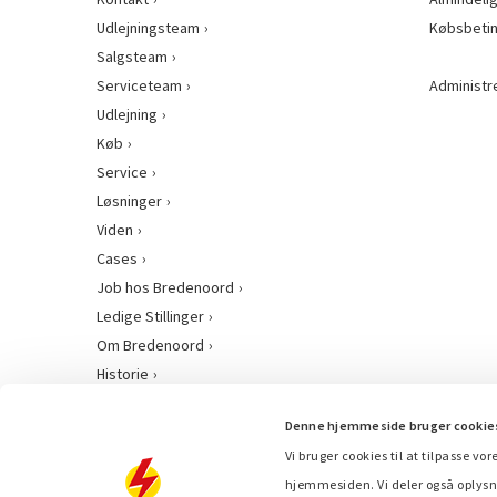
Udlejningsteam
Købsbetin
Salgsteam
Serviceteam
Administr
Udlejning
Køb
Service
Løsninger
Viden
Cases
Job hos Bredenoord
Ledige Stillinger
Om Bredenoord
Historie
Denne hjemmeside bruger cookie
Vi bruger cookies til at tilpasse vor
hjemmesiden. Vi deler også oplysn