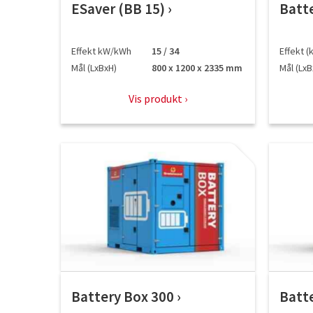
ESaver (BB 15)
Batt
Effekt kW/kWh
15 / 34
Effekt 
Mål (LxBxH)
800 x 1200 x 2335 mm
Mål (LxB
Vis produkt
Battery Box 300
Batt