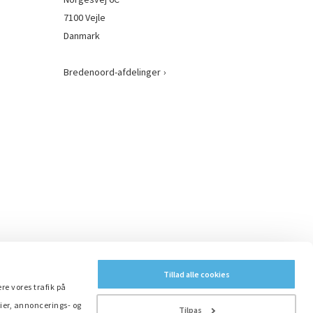
7100 Vejle
Danmark
Bredenoord-afdelinger
Tillad alle cookies
ere vores trafik på
ier, annoncerings- og
Tilpas