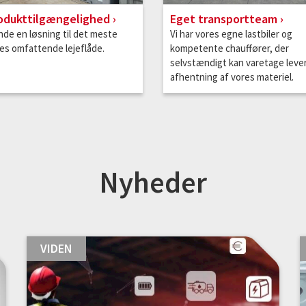
odukttilgængelighed
Eget transportteam
inde en løsning til det meste
Vi har vores egne lastbiler og
es omfattende lejeflåde.
kompetente chauffører, der
selvstændigt kan varetage leve
afhentning af vores materiel.
Nyheder
VIDEN