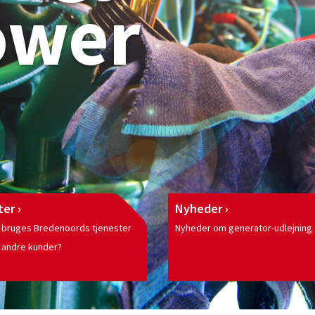
ower
ter
Nyheder
 bruges Bredenoords tjenester
Nyheder om generator-udlejning
 andre kunder?