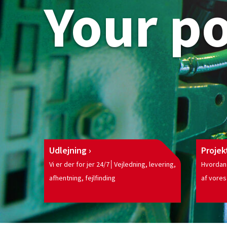
Your p
Udlejning
Projek
Vi er der for jer 24/7│Vejledning, levering,
Hvordan
afhentning, fejlfinding
af vores