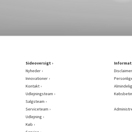
Sideoversigt
Informat
Nyheder
Disclaime
Innovationer
Personlig
Kontakt
Almindeli
Udlejningsteam
Købsbetin
Salgsteam
Serviceteam
Administr
Udlejning
Køb