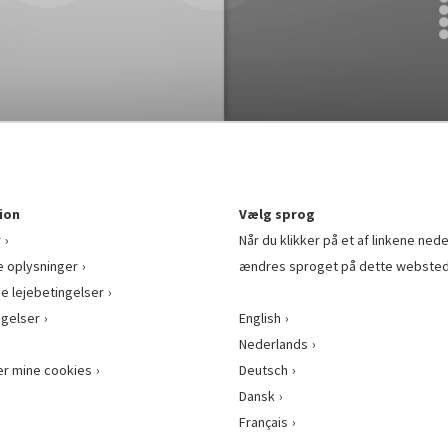
ion
Vælg sprog
r
Når du klikker på et af linkene nede
e oplysninger
ændres sproget på dette websted
ge lejebetingelser
gelser
English
Nederlands
er mine cookies
Deutsch
Dansk
Français