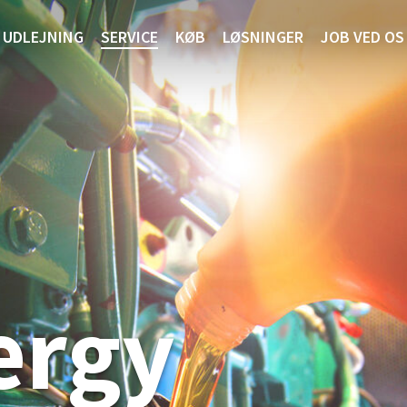
UDLEJNING
SERVICE
KØB
LØSNINGER
JOB VED OS
ergy