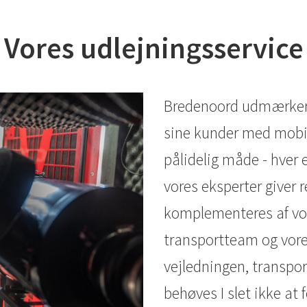
Vores udlejningsservice
Bredenoord udmærker s
sine kunder med mobil
pålidelig måde - hver 
vores eksperter giver r
komplementeres af vor
transportteam og vores
vejledningen, transpor
behøves I slet ikke at