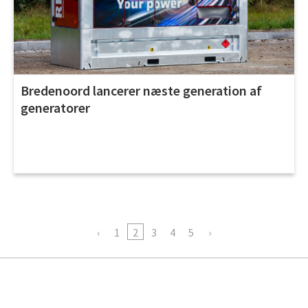
Bredenoord lancerer næste generation af
generatorer
1
2
3
4
5