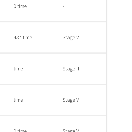
0 time
-
487 time
Stage V
time
Stage II
time
Stage V
0 time
Stage V