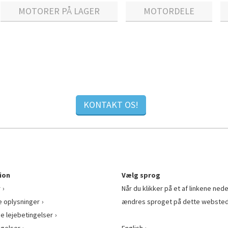
MOTORER PÅ LAGER
MOTORDELE
KONTAKT OS!
ion
Vælg sprog
r
Når du klikker på et af linkene nede
e oplysninger
ændres sproget på dette websted
ge lejebetingelser