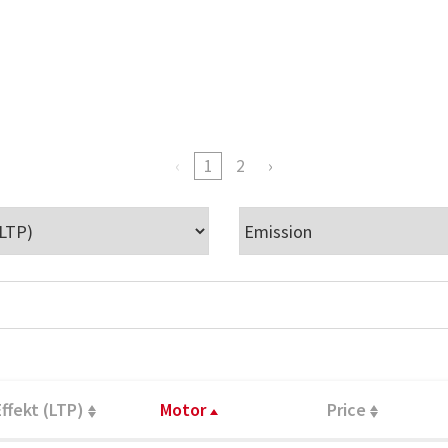
1
2
Effekt (LTP)
Motor
Price