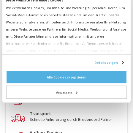
Diese Website verwendet Cookies
Wir verwenden Cookies, um Inhalte und Werbung zu personalisieren, um
Verteiler
Social-Media-Funktionen bereitzustellen und um den Traffic unserer
Website zu analysieren. Wir teilen auch Informationen über Ihre Nutzung
unserer Website unseren Partnern für Social Media, Werbung und Analyse
mit. Diese Partner können diese Informationen mit anderen
Kabel
Informationen kombinieren, die Sie ihnen zur Verfügung gestellt haben
oder die sie aufgrund Ihrer Nutzung ihrer Dienste gesammelt haben. Sie
stimmen der Platzierung unserer Cookies zu, wenn Sie unsere Website
Unsere Lösung für Firmen
Details zeigen
weiterhin nutzen.
Technische Beratung
Alle Cookies akzeptieren
Stromaggregate, Kraftstoffe, Hybride Lösungen,
Batteriespeicher, Überwachung
Anpassen
Angebot
Sie erhalten ein detalliertes Angebot
Transport
Schnelle Anlieferung durch Bredenoord Fahrer
Aufbau-Service