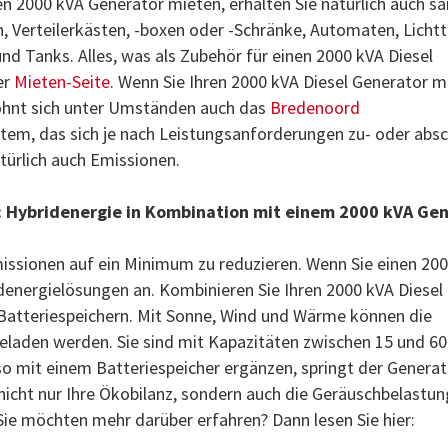
 2000 kVA Generator mieten, erhalten Sie natürlich auch sä
 Verteilerkästen, -boxen oder -Schränke, Automaten, Lichtt
und Tanks. Alles, was als Zubehör für einen 2000 kVA Diesel
er
Mieten-Seite
. Wenn Sie Ihren 2000 kVA Diesel Generator m
 lohnt sich unter Umständen auch das
Bredenoord
System, das sich je nach Leistungsanforderungen zu- oder absc
atürlich auch Emissionen.
: Hybridenergie in Kombination mit einem 2000 kVA Ge
missionen auf ein Minimum zu reduzieren. Wenn Sie einen 20
denergielösungen an. Kombinieren Sie Ihren 2000 kVA Diesel
 Batteriespeichern. Mit Sonne, Wind und Wärme können die
laden werden. Sie sind mit Kapazitäten zwischen 15 und 6
lso mit einem Batteriespeicher ergänzen, springt der Generat
t nicht nur Ihre Ökobilanz, sondern auch die Geräuschbelastun
 Sie möchten mehr darüber erfahren? Dann lesen Sie hier: