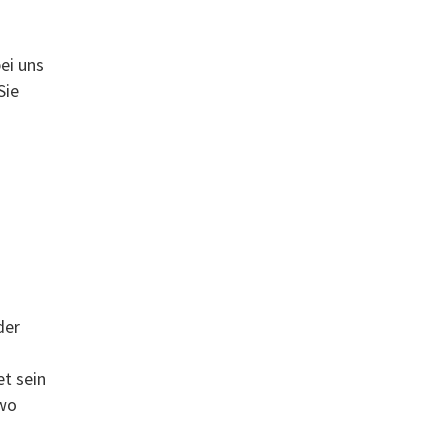
ei uns
Sie
der
t sein
 wo