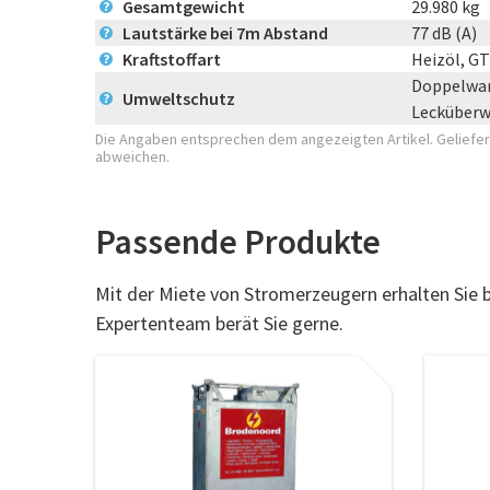
Gesamtgewicht
29.980 kg
?
Lautstärke bei 7m Abstand
77 dB (A)
?
Kraftstoffart
Heizöl, G
?
Doppelwan
Umweltschutz
?
Lecküber
Die Angaben entsprechen dem angezeigten Artikel. Geliefert
abweichen.
Passende Produkte
Mit der Miete von Stromerzeugern erhalten Sie
Expertenteam berät Sie gerne.