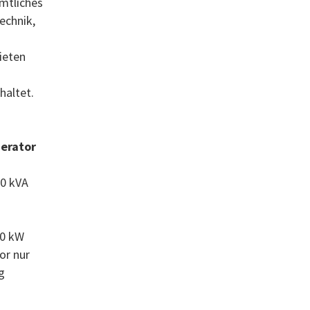
mtliches
echnik,
ieten
haltet.
nerator
00 kVA
00 kW
or nur
g