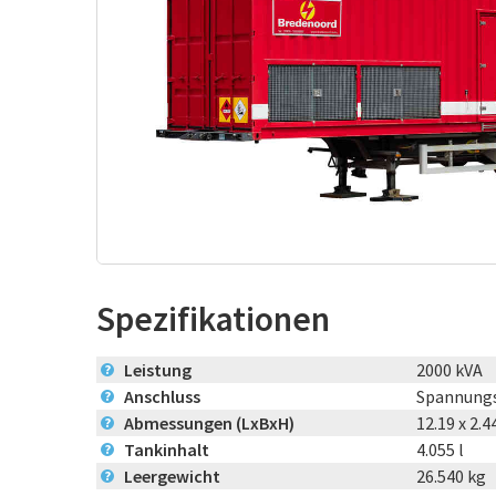
Spezifikationen
Leistung
2000 kVA
?
Anschluss
Spannungs
?
Abmessungen (LxBxH)
12.19 x 2.4
?
Tankinhalt
4.055 l
?
Leergewicht
26.540 kg
?