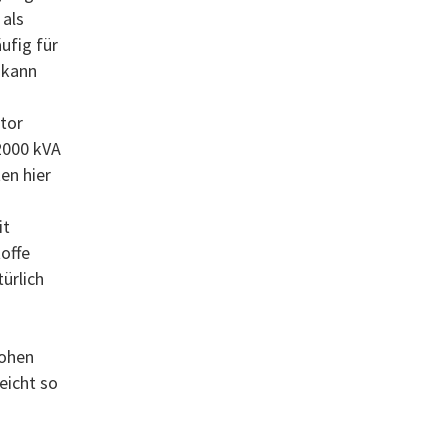
 als
ufig für
 kann
ator
2000 kVA
en hier
it
toffe
ürlich
hohen
eicht so