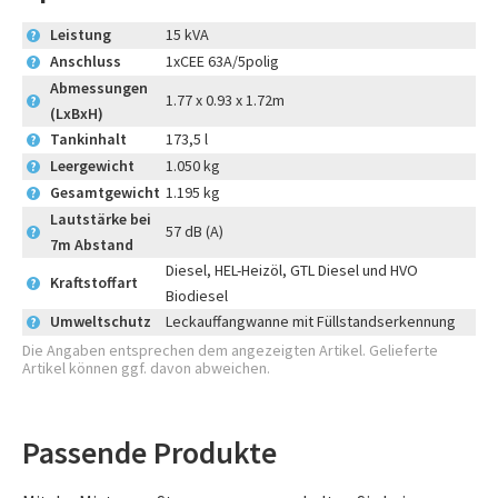
Leistung
15 kVA
?
Anschluss
1xCEE 63A/5polig
?
Abmessungen
1.77 x 0.93 x 1.72m
?
(LxBxH)
Tankinhalt
173,5 l
?
Leergewicht
1.050 kg
?
Gesamtgewicht
1.195 kg
?
Lautstärke bei
57 dB (A)
?
7m Abstand
Diesel, HEL-Heizöl, GTL Diesel und HVO
Kraftstoffart
?
Biodiesel
Umweltschutz
Leckauffangwanne mit Füllstandserkennung
?
Die Angaben entsprechen dem angezeigten Artikel. Gelieferte
Artikel können ggf. davon abweichen.
Passende Produkte