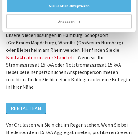
wie Kabel, Verteiler oder Kraftstofftanks für Ihren 15 kVA
Alle Cookies akzeptieren
Generator zur Verfügung. Unsere Hotline 00800 55008800
ist 24/7 das ganze Jahr über für Sie erreichbar. Für weniger
Anpassen
dringende Miet-Anfragen können Sie sich auch direkt an
unsere Niederlassungen in Hamburg, Schopsdorf
(Großraum Magdeburg), Wörnitz (Großraum Nürnberg)
oder Biebesheim am Rhein wenden. Hier finden Sie die
Kontaktdaten unserer Standorte
. Wenn Sie Ihr
Stromaggregat 15 kVA oder Notstromaggregat 15 kVA
lieber bei einer persönlichen Ansprechperson mieten
möchten, finden Sie hier einen Kollegen oder eine Kollegin
in Ihrer Nähe:
RENTAL TEAM
Vor Ort lassen wir Sie nicht im Regen stehen. Wenn Sie bei
Bredenoord ein 15 kVA Aggregat mieten, profitieren Sie von