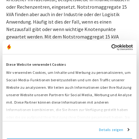
oder Rechenzentren, eingesetzt. Notstromaggregate 15
kVA finden aber auch in der Industrie oder der Logistik
Anwendung. Häufig ist dies der Fall, wenn es einen
Netzausfall gibt oder wenn wichtige Knotenpunkte
gewartet werden. Mit dem Notstromaggregat 15 kVA
sichern Sie sich dagegen ab und können Ihre Verbraucher
zuverlässig und unterbrechungsfrei weiterhin mit Strom
versorgen. Alle
Anwendungsszenarien mobiler
Diese Website verwendet Cookies
Stromversorgung in der Industrie
finden Sie im
Wir verwenden Cookies, um Inhalte und Werbung zu personalisieren, um
gleichnamigen Artikel.
Social-Media-Funktionen bereitzustellen und um den Traffic unserer
Stromaggregat 15 kVA oder Notstromaggregat
Website zu analysieren. Wir teilen auch Informationen über Ihre Nutzung
15 kVA mieten
unserer Website unseren Partnern für Social Media, Werbung und Analyse
mit. Diese Partner können diese Informationen mit anderen
Bei Bredenoord können Sie 15 kVA Aggregate
Informationen kombinieren, die Sie ihnen zur Verfügung gestellt haben
kostengünstig mieten. Vor Ort sind Sie mit einem Miet-
oder die sie aufgrund Ihrer Nutzung ihrer Dienste gesammelt haben. Sie
Stromaggregat 15 kVA maximal flexibel. Unser
stimmen der Platzierung unserer Cookies zu, wenn Sie unsere Website
Expertenteam berät Sie bei der Auswahl eines geeigneten
Details zeigen
weiterhin nutzen.
Aggregats und stellt Ihnen außerdem sämtliches Zubehör