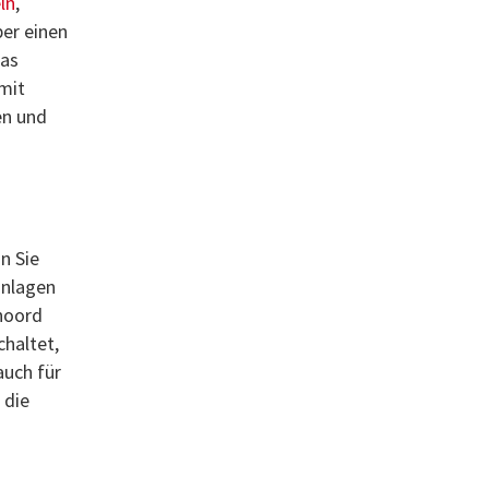
ln
,
ber einen
das
mit
en und
n Sie
anlagen
noord
chaltet,
auch für
 die