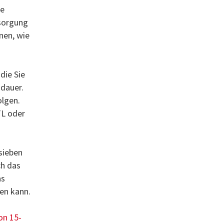
ge
sorgung
nen, wie
 die Sie
sdauer.
olgen.
TL oder
sieben
ch das
as
en kann.
on 15-