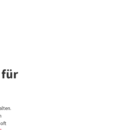
 für
alten.
n
oft