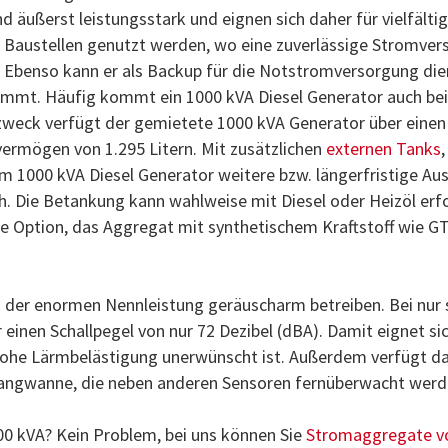
 äußerst leistungsstark und eignen sich daher für vielfälti
Baustellen genutzt werden, wo eine zuverlässige Stromver
st. Ebenso kann er als Backup für die Notstromversorgung die
mmt. Häufig kommt ein 1000 kVA Diesel Generator auch bei
zweck verfügt der gemietete 1000 kVA Generator über einen
ermögen von 1.295 Litern. Mit zusätzlichen
externen Tanks
,
m 1000 kVA Diesel Generator weitere bzw. längerfristige Au
lich. Die Betankung kann wahlweise mit Diesel oder Heizöl erf
ie Option, das Aggregat mit synthetischem Kraftstoff wie G
z der enormen Nennleistung geräuscharm betreiben. Bei nur 
inen Schallpegel von nur 72 Dezibel (dBA). Damit eignet si
hohe Lärmbelästigung unerwünscht ist. Außerdem verfügt d
fangwanne, die neben anderen Sensoren fernüberwacht werd
00 kVA? Kein Problem, bei uns können Sie
Stromaggregate v