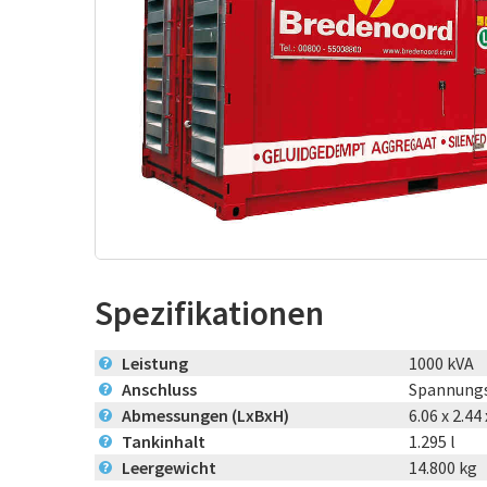
Spezifikationen
Leistung
1000 kVA
?
Anschluss
Spannungs
?
Abmessungen (LxBxH)
6.06 x 2.44
?
Tankinhalt
1.295 l
?
Leergewicht
14.800 kg
?