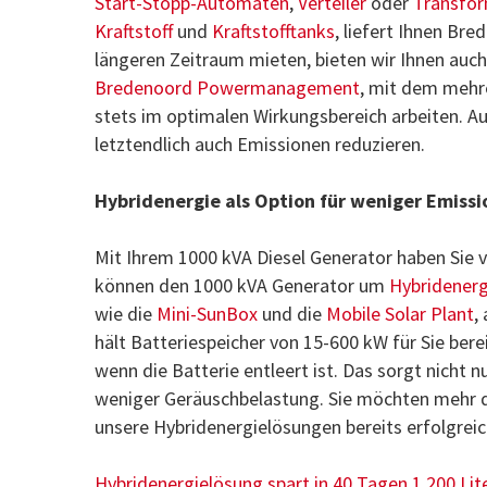
Start-Stopp-Automaten
,
Verteiler
oder
Transfo
Kraftstoff
und
Kraftstofftanks
, liefert Ihnen Br
längeren Zeitraum mieten, bieten wir Ihnen auch
Bredenoord Powermanagement
, mit dem meh
stets im optimalen Wirkungsbereich arbeiten. Au
letztendlich auch Emissionen reduzieren.
Hybridenergie als Option für weniger Emiss
Mit Ihrem 1000 kVA Diesel Generator haben Sie v
können den 1000 kVA Generator um
Hybridener
wie die
Mini-SunBox
und die
Mobile Solar Plant
,
hält Batteriespeicher von 15-600 kW für Sie bere
wenn die Batterie entleert ist. Das sorgt nicht 
weniger Geräuschbelastung. Sie möchten mehr da
unsere Hybridenergielösungen bereits erfolgreic
Hybridenergielösung spart in 40 Tagen 1.200 Lite