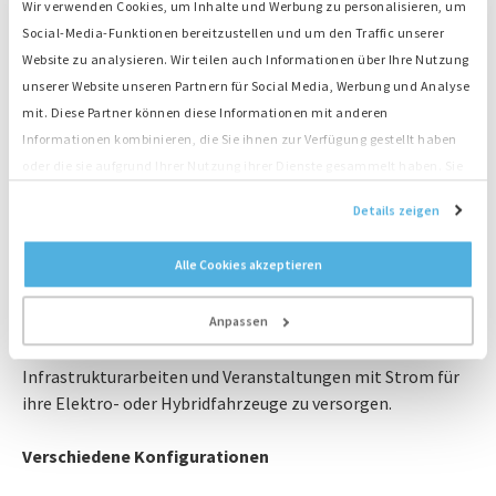
Wir verwenden Cookies, um Inhalte und Werbung zu personalisieren, um
Social-Media-Funktionen bereitzustellen und um den Traffic unserer
Website zu analysieren. Wir teilen auch Informationen über Ihre Nutzung
Typ-II-Anschlüsse für gleichzeitiges Laden
unserer Website unseren Partnern für Social Media, Werbung und Analyse
mit. Diese Partner können diese Informationen mit anderen
Die Ladestation verfügt über zwei Typ-II-Steckdosen zum
Informationen kombinieren, die Sie ihnen zur Verfügung gestellt haben
gleichzeitigen Laden. Dank der Lastverteilung wird der
oder die sie aufgrund Ihrer Nutzung ihrer Dienste gesammelt haben. Sie
Strom optimal auf beide Steckdosen verteilt. Auf Wunsch
stimmen der Platzierung unserer Cookies zu, wenn Sie unsere Website
Details zeigen
können wir die Ladestation mit Ihrem eigenen Logo
weiterhin nutzen.
versehen. Die mobile Ladestation ist Plug & Play ohne
Alle Cookies akzeptieren
Abrechnungssystem für die Nutzer.
Anpassen
Die Ladestation ist leicht zu transportieren und daher ideal,
um Besucherinnen und Mitarbeiter von Baustellen,
Infrastrukturarbeiten und Veranstaltungen mit Strom für
ihre Elektro- oder Hybridfahrzeuge zu versorgen.
Verschiedene Konfigurationen