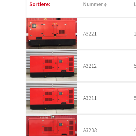
Sortiere:
Nummer
A3221
A3212
A3211
A3208