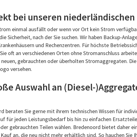
ekt bei unseren niederländischen
Strom einmal ausfällt oder wenn vor Ort kein Strom verfügba
 die Sicherheit, nach der Sie suchen. Wir haben Backup-Anlag
n Krankenhäusern und Rechenzentren. Für höchste Betriebssich
e oft an verschiedenen Orten ohne Stromanschluss arbeiten,
n neuen, gebrauchten oder überholten Stromaggregaten. Die
Logo versehen.
ße Auswahl an (Diesel-)Aggregat
d beraten Sie gerne mit ihrem technischen Wissen für individ
ür jeden Leistungsbedarf bis hin zu einfachen Ersatzteilen 
 oder gebrauchten Teilen wählen. Bredenoord bietet daher e
uf an, die neu nicht mehr erhältlich sind. So hauchen Sie I