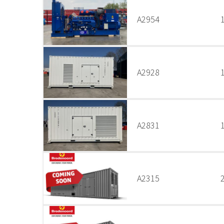
A2954
A2928
A2831
A2315