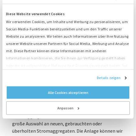
unseren niederländischen Sales-
Diese Website verwendet Cookies
Expert:innen
Wir verwenden Cookies, um Inhalte und Werbung zu personalisieren, um
Ihre Energie soll immer fließen, auch wenn der Strom
Social-Media-Funktionen bereitzustellen und um den Traffic unserer
einmal ausfällt oder wenn vor Ort kein Strom
Website zu analysieren. Wir teilen auch Informationen über Ihre Nutzung
verfügbar ist? Wenn Sie ein Dieselaggregat bei
unserer Website unseren Partnern für Social Media, Werbung und Analyse
unserem niederländischen Hauptsitz kaufen,
mit. Diese Partner können diese Informationen mit anderen
erhalten Sie die Sicherheit, nach der Sie suchen. Wir
Informationen kombinieren, die Sie ihnen zur Verfügung gestellt haben
haben Backup-Anlagen in jeder Konfiguration und
oder die sie aufgrund Ihrer Nutzung ihrer Dienste gesammelt haben. Sie
große Erfahrung bei der Installation der Anlagen zum
stimmen der Platzierung unserer Cookies zu, wenn Sie unsere Website
Details zeigen
Beispiel in Krankenhäusern und Rechenzentren. Für
weiterhin nutzen.
höchste Betriebssicherheit liefern wir Ihnen auch
Alle Cookies akzeptieren
mehrere, redundant ausgeführte, Stromaggregate.
Wenn Sie oft an verschiedenen Orten ohne
Stromanschluss arbeiten, ist es eine gute Option, ein
Anpassen
Dieselaggregat zu kaufen. Bei uns haben Sie eine
große Auswahl an neuen, gebrauchten oder
überholten Stromaggregaten. Die Anlage können wir