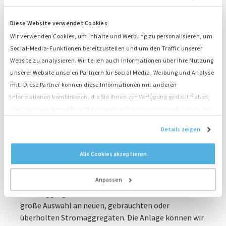
unseren niederländischen Sales-
Diese Website verwendet Cookies
Expert:innen
Wir verwenden Cookies, um Inhalte und Werbung zu personalisieren, um
Ihre Energie soll immer fließen, auch wenn der Strom
Social-Media-Funktionen bereitzustellen und um den Traffic unserer
einmal ausfällt oder wenn vor Ort kein Strom
Website zu analysieren. Wir teilen auch Informationen über Ihre Nutzung
verfügbar ist? Wenn Sie ein Dieselaggregat bei
unserer Website unseren Partnern für Social Media, Werbung und Analyse
unserem niederländischen Hauptsitz kaufen,
mit. Diese Partner können diese Informationen mit anderen
erhalten Sie die Sicherheit, nach der Sie suchen. Wir
Informationen kombinieren, die Sie ihnen zur Verfügung gestellt haben
haben Backup-Anlagen in jeder Konfiguration und
oder die sie aufgrund Ihrer Nutzung ihrer Dienste gesammelt haben. Sie
große Erfahrung bei der Installation der Anlagen zum
stimmen der Platzierung unserer Cookies zu, wenn Sie unsere Website
Details zeigen
Beispiel in Krankenhäusern und Rechenzentren. Für
weiterhin nutzen.
höchste Betriebssicherheit liefern wir Ihnen auch
Alle Cookies akzeptieren
mehrere, redundant ausgeführte, Stromaggregate.
Wenn Sie oft an verschiedenen Orten ohne
Stromanschluss arbeiten, ist es eine gute Option, ein
Anpassen
Dieselaggregat zu kaufen. Bei uns haben Sie eine
große Auswahl an neuen, gebrauchten oder
überholten Stromaggregaten. Die Anlage können wir