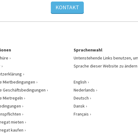
KONTAKT
ionen
Sprachenwahl
hüre
Untenstehende Links benutzen, um
r
Sprache dieser Website zu ändern
tzerklärung
e Mietbedingungen
English
e Geschäftsbedingungen
Nederlands
e Mietregeln
Deutsch
bedingungen
Dansk
onspflichten
Français
regat mieten
regat kaufen