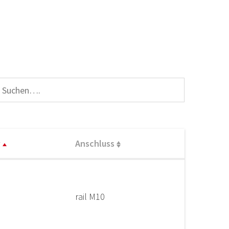
g
Anschluss
rail M10