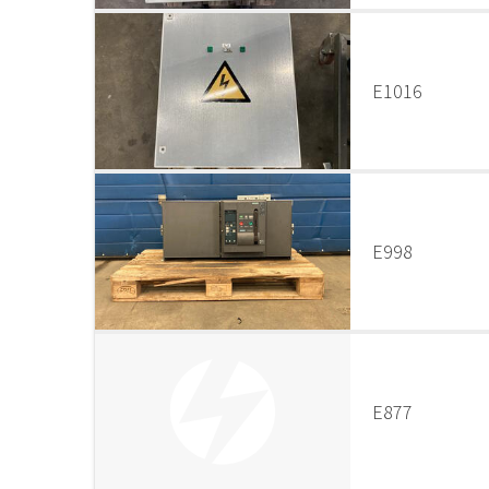
E1016
E998
E877