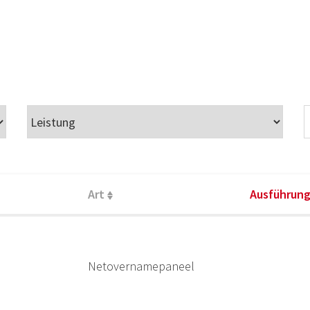
Art
Ausführun
Netovernamepaneel