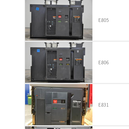
E805
E806
E831