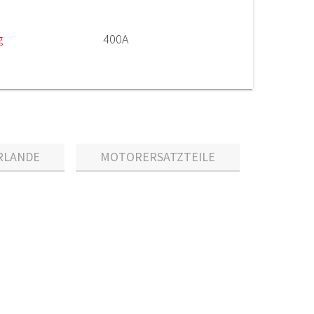
g
400A
RLANDE
MOTORERSATZTEILE