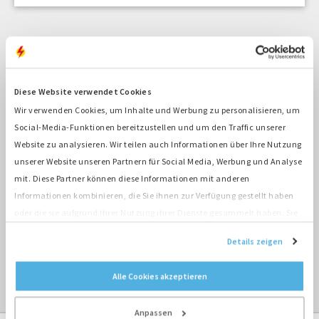
Hast du Fragen?
Diese Website verwendet Cookies
Wir verwenden Cookies, um Inhalte und Werbung zu personalisieren, um
Social-Media-Funktionen bereitzustellen und um den Traffic unserer
Website zu analysieren. Wir teilen auch Informationen über Ihre Nutzung
Alexander Sternberg
unserer Website unseren Partnern für Social Media, Werbung und Analyse
Recruitment & HR Deutschland
mit. Diese Partner können diese Informationen mit anderen
Informationen kombinieren, die Sie ihnen zur Verfügung gestellt haben
Schicke eine E-Mail
oder die sie aufgrund Ihrer Nutzung ihrer Dienste gesammelt haben. Sie
+49 (0) 175 991 1710
stimmen der Platzierung unserer Cookies zu, wenn Sie unsere Website
Details zeigen
weiterhin nutzen.
mein LinkedIn Profil
Alle Cookies akzeptieren
Anpassen