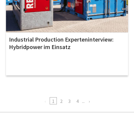
Industrial Production Experteninterview:
Hybridpower im Einsatz
1
2
3
4
...