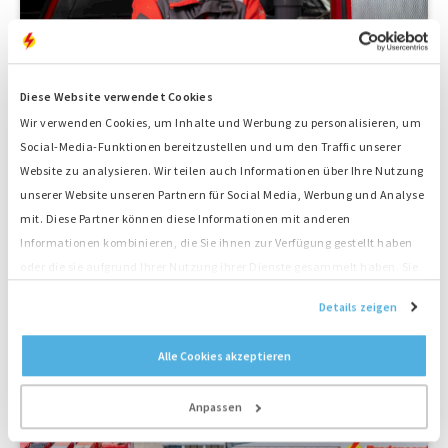
Diese Website verwendet Cookies
Wir verwenden Cookies, um Inhalte und Werbung zu personalisieren, um
Von Apeldoorn bis Aruba
Social-Media-Funktionen bereitzustellen und um den Traffic unserer
Website zu analysieren. Wir teilen auch Informationen über Ihre Nutzung
unserer Website unseren Partnern für Social Media, Werbung und Analyse
mit. Diese Partner können diese Informationen mit anderen
Informationen kombinieren, die Sie ihnen zur Verfügung gestellt haben
oder die sie aufgrund Ihrer Nutzung ihrer Dienste gesammelt haben. Sie
stimmen der Platzierung unserer Cookies zu, wenn Sie unsere Website
Details zeigen
04.03.2026
weiterhin nutzen.
Alle Cookies akzeptieren
Anpassen